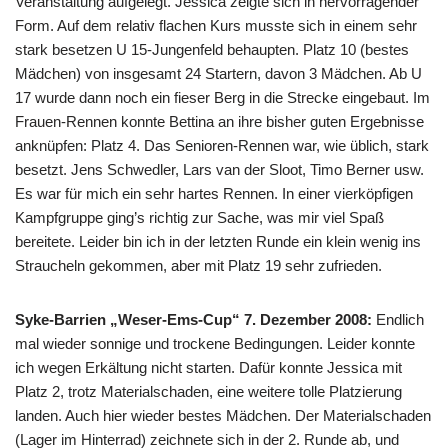
Veranstaltung aufgelegt. Jessica zeigte sich in hervorragender
Form. Auf dem relativ flachen Kurs musste sich in einem sehr
stark besetzen U 15-Jungenfeld behaupten. Platz 10 (bestes
Mädchen) von insgesamt 24 Startern, davon 3 Mädchen. Ab U
17 wurde dann noch ein fieser Berg in die Strecke eingebaut. Im
Frauen-Rennen konnte Bettina an ihre bisher guten Ergebnisse
anknüpfen: Platz 4. Das Senioren-Rennen war, wie üblich, stark
besetzt. Jens Schwedler, Lars van der Sloot, Timo Berner usw.
Es war für mich ein sehr hartes Rennen. In einer vierköpfigen
Kampfgruppe ging’s richtig zur Sache, was mir viel Spaß
bereitete. Leider bin ich in der letzten Runde ein klein wenig ins
Straucheln gekommen, aber mit Platz 19 sehr zufrieden.
Syke-Barrien „Weser-Ems-Cup“ 7. Dezember 2008:
Endlich
mal wieder sonnige und trockene Bedingungen. Leider konnte
ich wegen Erkältung nicht starten. Dafür konnte Jessica mit
Platz 2, trotz Materialschaden, eine weitere tolle Platzierung
landen. Auch hier wieder bestes Mädchen. Der Materialschaden
(Lager im Hinterrad) zeichnete sich in der 2. Runde ab, und