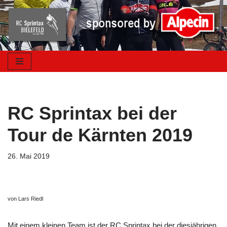
Zum
Inhalt
springen
RC Sprintax bei der
Tour de Kärnten 2019
26. Mai 2019
von Lars Riedl
Mit einem kleinen Team ist der RC Sprintax bei der diesjährigen