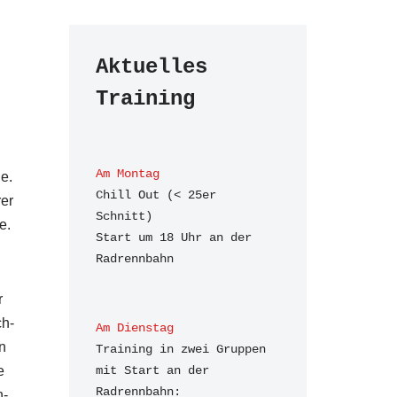
Aktuelles 
Training
Am Montag
e.
Chill Out (< 25er 
rer
Schnitt)

e.
Start um 18 Uhr an der 
Radrennbahn
r
ch-
Am Dienstag
n
Training in zwei Gruppen 
e
mit Start an der 
Radrennbahn:

n-