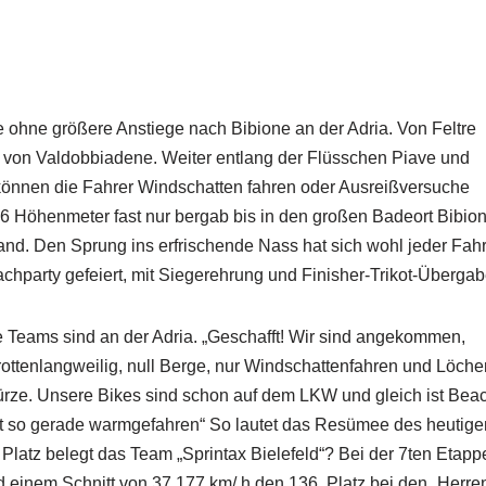
ohne größere Anstiege nach Bibione an der Adria. Von Feltre
he von Valdobbiadene. Weiter entlang der Flüsschen Piave und
 können die Fahrer Windschatten fahren oder Ausreißversuche
46 Höhenmeter fast nur bergab bis in den großen Badeort Bibion
trand. Den Sprung ins erfrischende Nass hat sich wohl jeder Fah
chparty gefeiert, mit Siegerehrung und Finisher-Trikot-Übergab
ie Teams sind an der Adria. „Geschafft! Wir sind angekommen,
rottenlangweilig, null Berge, nur Windschattenfahren und Löche
türze. Unsere Bikes sind schon auf dem LKW und gleich ist Bea
 ist so gerade warmgefahren“ So lautet das Resümee des heutige
Platz belegt das Team „Sprintax Bielefeld“? Bei der 7ten Etapp
nd einem Schnitt von 37,177 km/ h den 136. Platz bei den „Herre