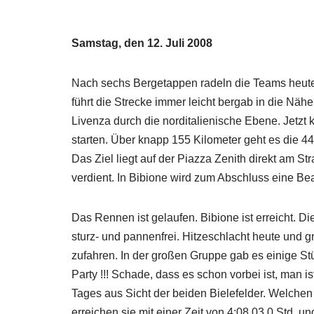
Samstag, den 12. Juli 2008
Nach sechs Bergetappen radeln die Teams heute 
führt die Strecke immer leicht bergab in die Nä
Livenza durch die norditalienische Ebene. Jetzt
starten. Über knapp 155 Kilometer geht es die 4
Das Ziel liegt auf der Piazza Zenith direkt am S
verdient. In Bibione wird zum Abschluss eine Bea
Das Rennen ist gelaufen. Bibione ist erreicht. D
sturz- und pannenfrei. Hitzeschlacht heute und g
zufahren. In der großen Gruppe gab es einige S
Party !!! Schade, dass es schon vorbei ist, man
Tages aus Sicht der beiden Bielefelder. Welchen 
erreichen sie mit einer Zeit von 4:08.03,0 Std. u