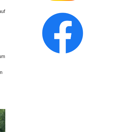
auf
zum
im