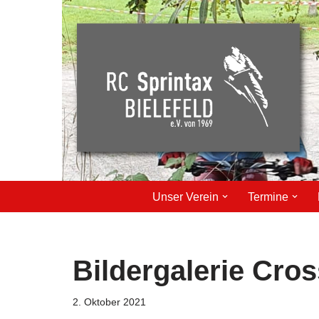
Zum
Inhalt
springen
Unser Verein
Termine
Bildergalerie Cro
2. Oktober 2021