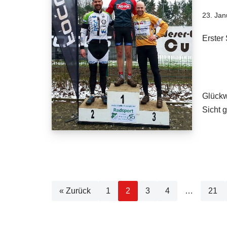
23. Jan
Erster
Glückw
Sicht g
« Zurück
1
2
3
4
…
21