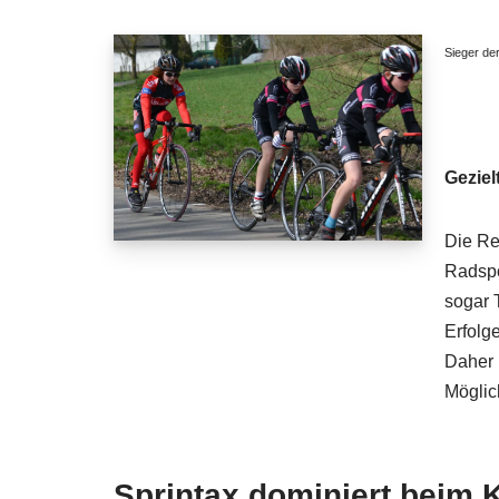
Sieger de
Geziel
Die Re
Radspo
sogar 
Erfolg
Daher 
Möglic
Sprintax dominiert beim 