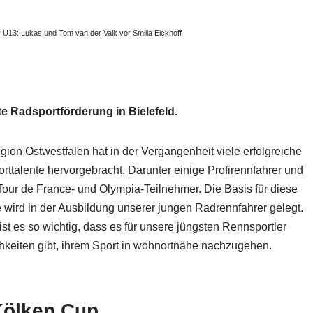
r U13: Lukas und Tom van der Valk vor Smilla Eickhoff
te Radsportförderung in Bielefeld.
gion Ostwestfalen hat in der Vergangenheit viele erfolgreiche
rttalente hervorgebracht. Darunter einige Profirennfahrer und
Tour de France- und Olympia-Teilnehmer. Die Basis für diese
e wird in der Ausbildung unserer jungen Radrennfahrer gelegt.
ist es so wichtig, dass es für unsere jüngsten Rennsportler
hkeiten gibt, ihrem Sport in wohnortnähe nachzugehen.
Kölken Cup