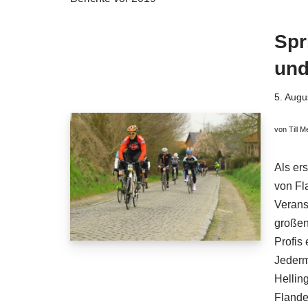
Spr
und
5. Augu
von Till M
Als er
von Fl
Verans
großen
Profis
Jederm
Hellin
Flande